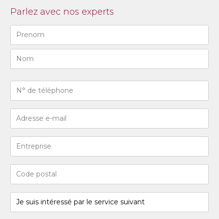
Parlez avec nos experts
Naam
(Required)
First
Last
N°
de
téléphone
Adresse
(Required)
e-
mail
Entreprise
(Required)
Code
postal
(Required)
Je
suis
intéressé