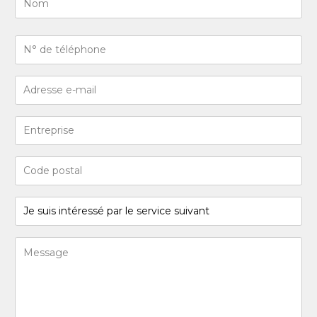
Last
N°
de
téléphone
Adresse
(Required)
e-
mail
Entreprise
(Required)
Code
postal
(Required)
Je
suis
intéressé
Message
par
(Required)
le
service
suivant
(Required)