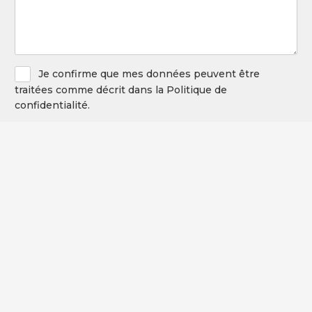
Privacy
Je confirme que mes données peuvent être
Policy
traitées comme décrit dans la Politique de
confidentialité.
Newsletter
Je donne l'autorisation de m'abonner à la lettre
d'information et de recevoir des mises à jour
intéressantes.
CAPTCHA