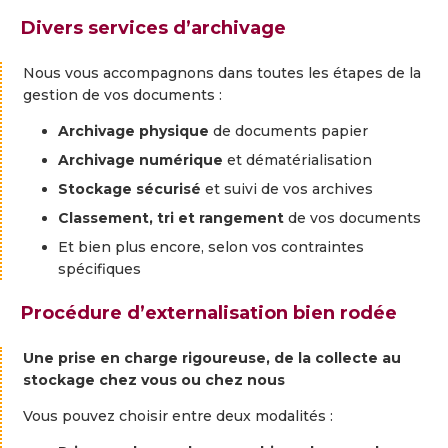
Divers services d’archivage
Nous
vous
accompagnons
dans
toutes
les
étapes
de
la
gestion
de
vos
documents :
Archivage
physique
de
documents
papier
Archivage
numérique
et
dématérialisation
Stockage
sécurisé
et
suivi
de
vos
archives
Classement,
tri
et
rangement
de
vos
documents
Et
bien
plus
encore,
selon
vos
contraintes
spécifiques
Procédure d’externalisation bien rodée
Une
prise
en
charge
rigoureuse,
de
la
collecte
au
stockage c
hez
vous
ou
chez
nous
Vous
pouvez
choisir
entre
deux
modalités :