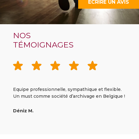
ÉCRIRE UN AVIS
NOS
TÉMOIGNAGES
Equipe professionnelle, sympathique et flexible.
BEAUC
Un must comme société d’archivage en Belgique !
et be
socié
pas à 
Déniz M.
Maëll