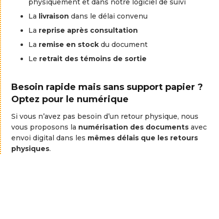
physiquement
et
dans
notre
logiciel
de
suivi
La
livraison
dans
le
délai
convenu
La
reprise
après
consultation
La
remise
en
stock
du
document
Le
retrait
des
témoins
de
sortie
Besoin
rapide
mais
sans
support
papier ?
Optez
pour
le
numérique
Si
vous
n’avez
pas
besoin
d’un
retour
physique,
nous
vous
proposons
la
numérisation
des
documents
avec
envoi
digital
dans
les
mêmes
délais
que
les
retours
physiques
.