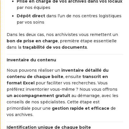
Prise
en
charge
de
vos
archives
dans
vos
locaux
par
nos
équipes
Dépôt
direct
dans
l’un
de
nos
centres
logistiques
par
vos
soins
Dans
les
deux
cas,
nos
archivistes
vous
remettent
un
bon
de
prise
en
charge
,
première
étape
essentielle
dans
la
traçabilité
de
vos
documents
.
Inventaire
du
contenu
Nous
pouvons
réaliser
un
inventaire
détaillé
du
contenu
de
chaque
boîte
,
ensuite
transcrit
en
format
Excel
pour
faciliter
vos
recherches.
Vous
préférez
inventorier
vous-
même ?
Nous
vous
offrons
un
accompagnement
gratuit
au
démarrage,
avec
les
conseils
de
nos
spécialistes.
Cette
étape
est
primordiale
pour
une
gestion
rapide
et
efficace
de
vos
archives.
Identification
unique
de
chaque
boîte