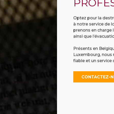
PROFES
Optez
pour
la
destr
à
notre
service
de
l
prenons
en
charge
ainsi
que
l’évacuat
Présents
en
Belgiq
Luxembourg,
nous
fiable
et
un
service
CONTACTEZ-