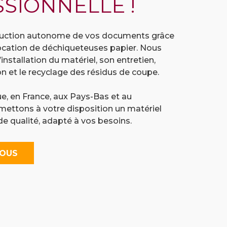
SIONNELLE !
uction
autonome
de
vos
documents
grâce
ocation
de
déchiqueteuses
papier.
Nous
l’installation
du
matériel,
son
entretien,
ion
et
le
recyclage
des
résidus
de
coupe.
ue,
en
France,
aux
Pays-
Bas
et
au
mettons
à
votre
disposition
un
matériel
de
qualité,
adapté
à
vos
besoins.
NOUS