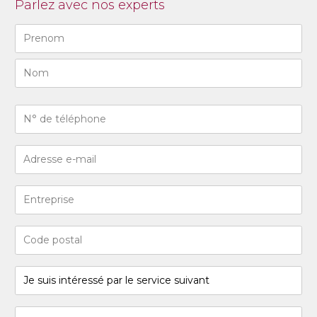
Parlez avec nos experts
Naam
(Required)
First
Last
N°
de
téléphone
Adresse
(Required)
e-
mail
Entreprise
(Required)
Code
postal
(Required)
Je
suis
intéressé
Message