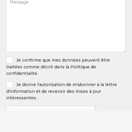
par
(Required)
le
service
suivant
(Required)
Privacy
Je confirme que mes données peuvent être
Policy
traitées comme décrit dans la Politique de
confidentialité.
Newsletter
Je donne l'autorisation de m'abonner à la lettre
d'information et de recevoir des mises à jour
intéressantes.
CAPTCHA