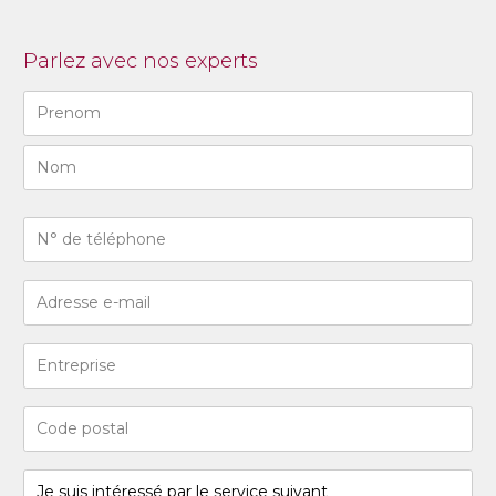
Parlez avec nos experts
Naam
(Required)
First
Last
N°
de
téléphone
Adresse
(Required)
e-
mail
Entreprise
(Required)
Code
postal
(Required)
Je