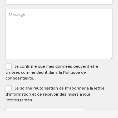
suis
intéressé
Message
par
(Required)
le
service
suivant
(Required)
Privacy
Je confirme que mes données peuvent être
Policy
traitées comme décrit dans la Politique de
confidentialité.
Newsletter
Je donne l'autorisation de m'abonner à la lettre
d'information et de recevoir des mises à jour
intéressantes.
CAPTCHA