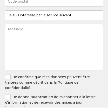
postal
(Required)
Je
suis
intéressé
Message
par
(Required)
le
service
suivant
(Required)
Privacy
Je confirme que mes données peuvent être
Policy
traitées comme décrit dans la Politique de
confidentialité.
Newsletter
Je donne l'autorisation de m'abonner à la lettre
d'information et de recevoir des mises à jour
intéressantes.