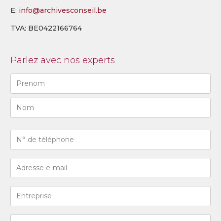
E:
info@archivesconseil.be
TVA: BE0422166764
Parlez avec nos experts
Naam
(Required)
First
Last
N°
de
téléphone
Adresse
(Required)
e-
mail
Entreprise
(Required)
Code