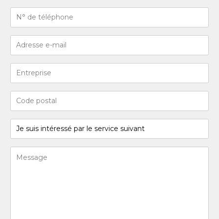
Last
N°
de
téléphone
Adresse
(Required)
e-
mail
Entreprise
(Required)
Code
postal
(Required)
Je
suis
intéressé
Message
par
(Required)
le
service
suivant
(Required)