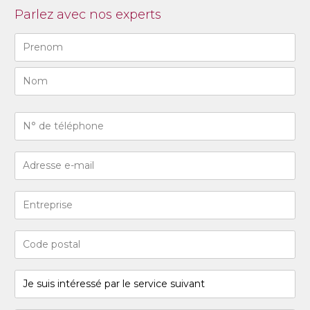
Parlez avec nos experts
Naam
(Required)
First
Last
N°
de
téléphone
Adresse
(Required)
e-
mail
Entreprise
(Required)
Code
postal
(Required)
Je
suis
intéressé