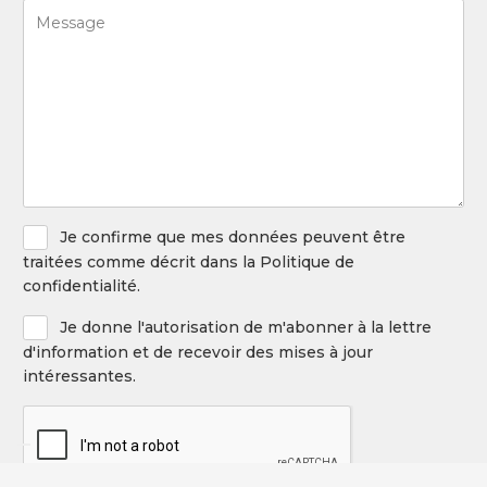
Message
par
(Required)
le
service
suivant
(Required)
Privacy
Je confirme que mes données peuvent être
Policy
traitées comme décrit dans la Politique de
confidentialité.
Newsletter
Je donne l'autorisation de m'abonner à la lettre
d'information et de recevoir des mises à jour
intéressantes.
CAPTCHA