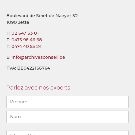
Boulevard de Smet de Naeyer 32
1090 Jette
T:
02 647 33 01
T:
0475 98 46 68
T:
0474 40 55 24
E:
info@archivesconseil.be
TVA: BE0422166764
Parlez avec nos experts
Naam
(Required)
First
Last
N°