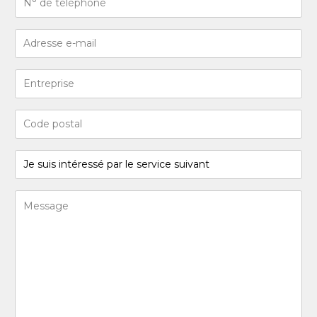
de
téléphone
Adresse
(Required)
e-
mail
Entreprise
(Required)
Code
postal
(Required)
Je
suis
intéressé
Message
par
(Required)
le
service
suivant
(Required)