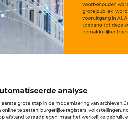
voorbehouden waren
grote publiek, word
vooruitgang in AI. A
toegang tot deze s
gemakkelijker toeg
eautomatiseerde analyse
eerste grote stap in de modernisering van archieven. 
ne te zetten: burgerlijke registers, volkstellingen, not
afstand te raadplegen, maar het werkelijke gebruik 