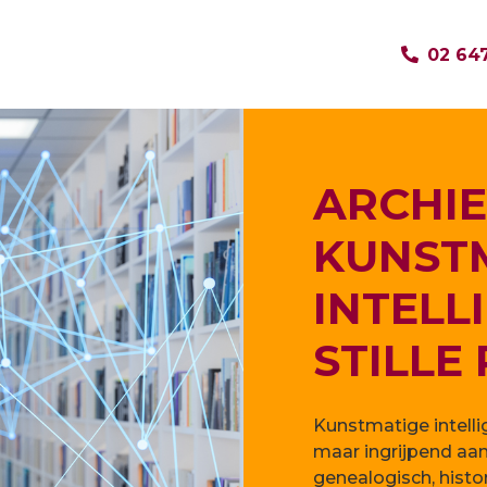
02 647
ARCHIE
KUNST
INTELL
STILLE
Kunstmatige intellig
maar ingrijpend aan
genealogisch, histor