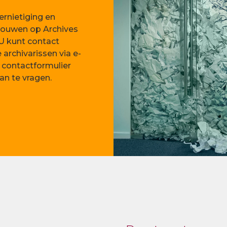
vernietiging en
trouwen op Archives
! U kunt contact
rchivarissen via e-
s contactformulier
an te vragen.