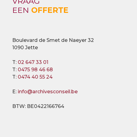
VRAAG
EEN
OFFERTE
Boulevard de Smet de Naeyer 32
1090 Jette
T:
02 647 33 01
T:
0475 98 46 68
T:
0474 40 55 24
E:
info@archivesconseil.be
BTW: BE0422166764