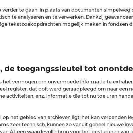
verder te gaan. In plaats van documenten simpelweg on
isch te analyseren en te verwerken. Dankzij geavanceer
edige tekstzoekopdrachten mogelijk maken in fondsen 
e, de toegangssleutel tot onontd
I is het vermogen om onvermoede informatie te extrah
el register, dat ooit werd geraadpleegd om naar een na
 activiteiten, enz. Informatie die tot nu toe uren hand
I op het gebied van archieven ligt: ​​het kan verbanden 
oms zeer technisch, kunnen zo vanuit geheel nieuwe in
 van AI, een waardevolle bron voor het bestuderen van d