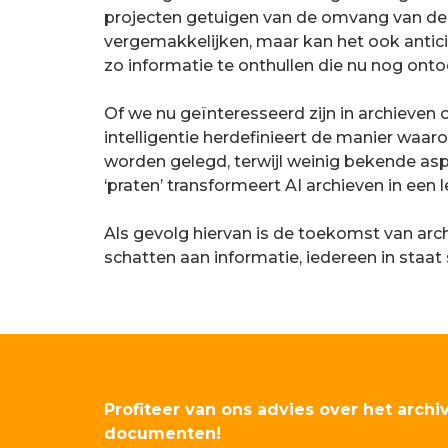
projecten getuigen van de omvang van deze 
vergemakkelijken, maar kan het ook antic
zo informatie te onthullen die nu nog ontoe
Of we nu geïnteresseerd zijn in archieven
intelligentie herdefinieert de manier wa
worden gelegd, terwijl weinig bekende asp
‘praten’ transformeert AI archieven in ee
Als gevolg hiervan is de toekomst van arc
schatten aan informatie, iedereen in staat 
Profiteer van ons advies over het archi
documenten!