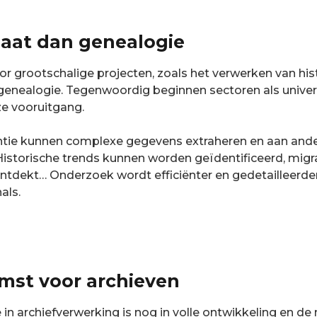
gaat dan genealogie
r grootschalige projecten, zoals het verwerken van histo
genealogie. Tegenwoordig beginnen sectoren als univers
ze vooruitgang.
entie kunnen complexe gegevens extraheren en aan and
Historische trends kunnen worden geïdentificeerd, mig
dekt… Onderzoek wordt efficiënter en gedetailleerde
als.
mst voor archieven
 in archiefverwerking is nog in volle ontwikkeling en de