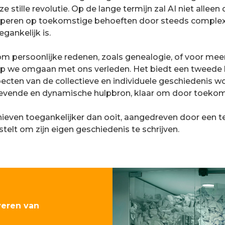
stille revolutie. Op de lange termijn zal AI niet allee
iperen op toekomstige behoeften door steeds complexe
gankelijk is.
 om persoonlijke redenen, zoals genealogie, of voor m
arop we omgaan met ons verleden. Het biedt een tweede
ecten van de collectieve en individuele geschiedenis 
n levende en dynamische hulpbron, klaar om door toeko
hieven toegankelijker dan ooit, aangedreven door een te
stelt om zijn eigen geschiedenis te schrijven.
veren van
—