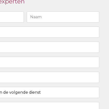
experten
Last