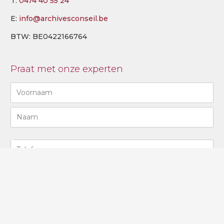
T:
0474 40 55 24
E:
info@archivesconseil.be
BTW: BE0422166764
Praat met onze experten
Naam
(Required)
Eerste
Last
N°
de
téléphone
Adresse
(Required)
e-
mail
Entreprise
(Required)