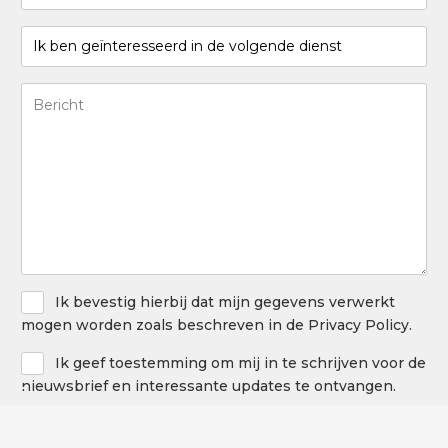
postal
(Required)
Je
suis
intéressé
Bericht
par
(Required)
le
service
suivant
(Required)
Privacy
Ik bevestig hierbij dat mijn gegevens verwerkt
Policy
mogen worden zoals beschreven in de Privacy Policy.
Newsletter
Ik geef toestemming om mij in te schrijven voor de
nieuwsbrief en interessante updates te ontvangen.
CAPTCHA