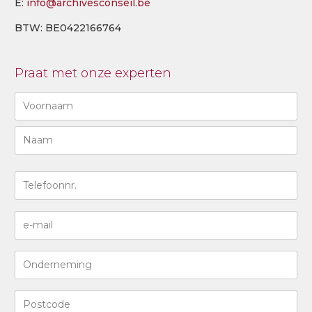
E:
info@archivesconseil.be
BTW: BE0422166764
Praat met onze experten
Naam
(Required)
Eerste
Last
N°
de
téléphone
Adresse
(Required)
e-
mail
Entreprise
(Required)
Code